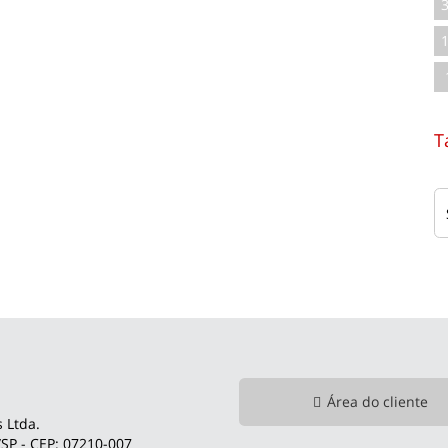
T
Área do cliente
 Ltda.
SP - CEP: 07210-007