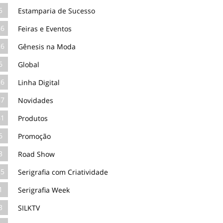
5
Estamparia de Sucesso
66
Feiras e Eventos
26
Gênesis na Moda
6
Global
16
Linha Digital
87
Novidades
41
Produtos
6
Promoção
3
Road Show
35
Serigrafia com Criatividade
1
Serigrafia Week
3
SILKTV