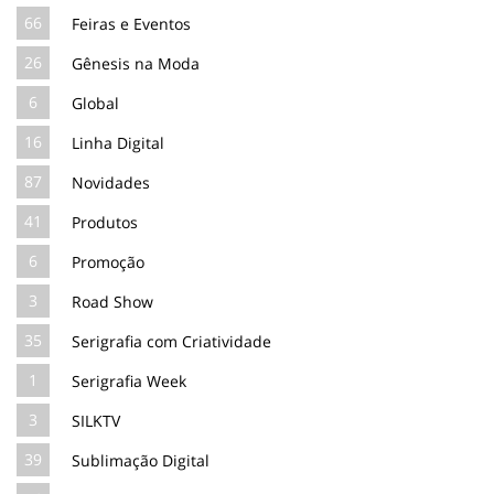
66
Feiras e Eventos
26
Gênesis na Moda
6
Global
16
Linha Digital
87
Novidades
41
Produtos
6
Promoção
3
Road Show
35
Serigrafia com Criatividade
1
Serigrafia Week
3
SILKTV
39
Sublimação Digital