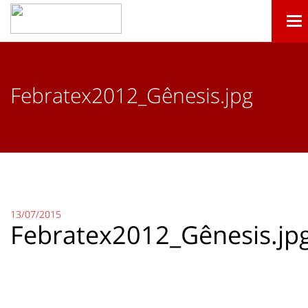
Tog
nav
Febratex2012_Gênesis.jpg
13/07/2015
Febratex2012_Gênesis.jp