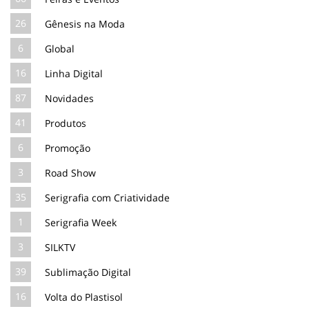
26
Gênesis na Moda
6
Global
16
Linha Digital
87
Novidades
41
Produtos
6
Promoção
3
Road Show
35
Serigrafia com Criatividade
1
Serigrafia Week
3
SILKTV
39
Sublimação Digital
16
Volta do Plastisol