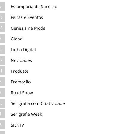
5
Estamparia de Sucesso
66
Feiras e Eventos
26
Gênesis na Moda
6
Global
16
Linha Digital
87
Novidades
41
Produtos
6
Promoção
3
Road Show
35
Serigrafia com Criatividade
1
Serigrafia Week
3
SILKTV