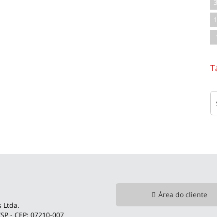
T
Área do cliente
 Ltda.
SP - CEP: 07210-007