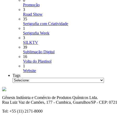
6
Promoção
3
Road Show
35
Serigrafia com Criatividade
1
Serigrafia Week
3
SILKTV
39
Sublimação Digital
16
Volta do Plastisol
1
Website
Tags
Gênesis Indústria e Comércio de Produtos Químicos Ltda.
Rua Luiz Vaz de Camões, 177 - Cumbica, Guarulhos/SP - CEP: 072
Tel: +55 (11) 2171-8000