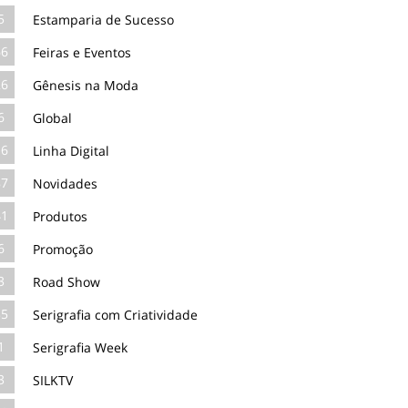
5
Estamparia de Sucesso
66
Feiras e Eventos
26
Gênesis na Moda
6
Global
16
Linha Digital
87
Novidades
41
Produtos
6
Promoção
3
Road Show
35
Serigrafia com Criatividade
1
Serigrafia Week
3
SILKTV