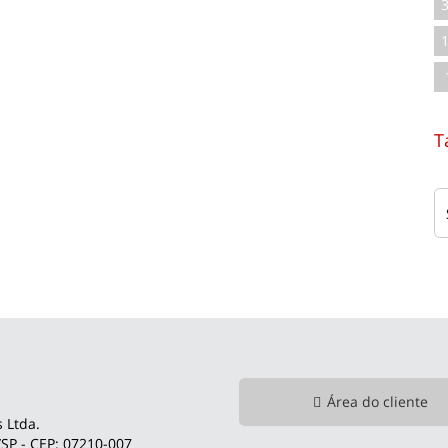
T
Área do cliente
 Ltda.
SP - CEP: 07210-007