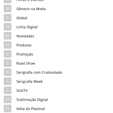
26
Gênesis na Moda
6
Global
16
Linha Digital
87
Novidades
41
Produtos
6
Promoção
3
Road Show
35
Serigrafia com Criatividade
1
Serigrafia Week
3
SILKTV
39
Sublimação Digital
16
Volta do Plastisol