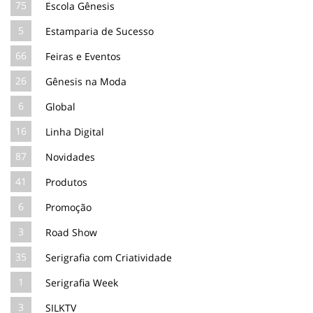
75
Escola Gênesis
5
Estamparia de Sucesso
66
Feiras e Eventos
26
Gênesis na Moda
6
Global
16
Linha Digital
87
Novidades
41
Produtos
6
Promoção
3
Road Show
35
Serigrafia com Criatividade
1
Serigrafia Week
3
SILKTV