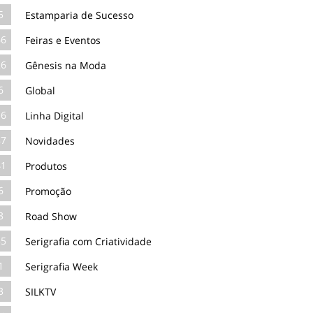
5
Estamparia de Sucesso
66
Feiras e Eventos
26
Gênesis na Moda
6
Global
16
Linha Digital
87
Novidades
41
Produtos
6
Promoção
3
Road Show
35
Serigrafia com Criatividade
1
Serigrafia Week
3
SILKTV