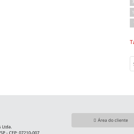
T
Área do cliente
 Ltda.
SP - CEP: 07210-007