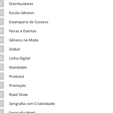
3
Distribuidores
75
Escola Gênesis
5
Estamparia de Sucesso
66
Feiras e Eventos
26
Gênesis na Moda
6
Global
16
Linha Digital
87
Novidades
41
Produtos
6
Promoção
3
Road Show
35
Serigrafia com Criatividade
1
Serigrafia Week