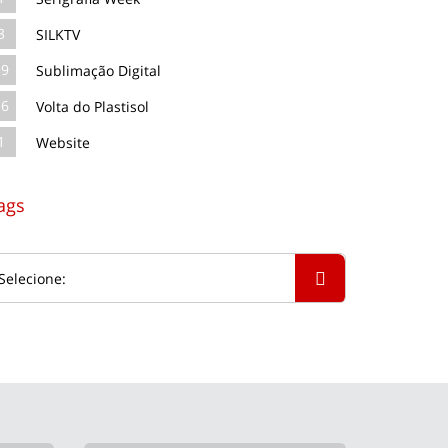
3
SILKTV
39
Sublimação Digital
16
Volta do Plastisol
1
Website
ags