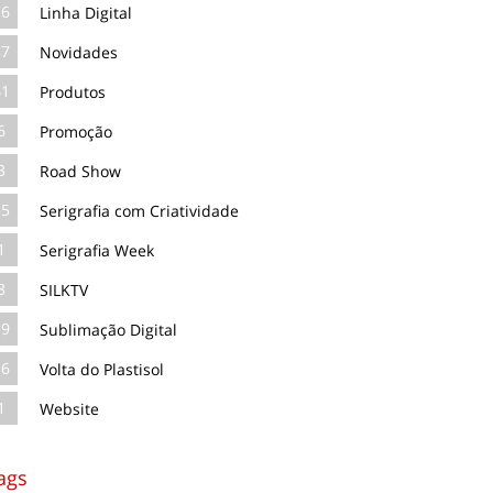
16
Linha Digital
87
Novidades
41
Produtos
6
Promoção
3
Road Show
35
Serigrafia com Criatividade
1
Serigrafia Week
3
SILKTV
39
Sublimação Digital
16
Volta do Plastisol
1
Website
ags