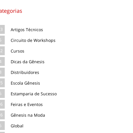
ategorias
13
Artigos Técnicos
5
Circuito de Workshops
62
Cursos
4
Dicas da Gênesis
3
Distribuidores
75
Escola Gênesis
5
Estamparia de Sucesso
66
Feiras e Eventos
26
Gênesis na Moda
6
Global