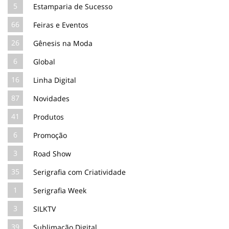
5
Estamparia de Sucesso
66
Feiras e Eventos
26
Gênesis na Moda
6
Global
16
Linha Digital
87
Novidades
41
Produtos
6
Promoção
3
Road Show
35
Serigrafia com Criatividade
1
Serigrafia Week
3
SILKTV
39
Sublimação Digital