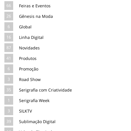
66
Feiras e Eventos
26
Gênesis na Moda
6
Global
16
Linha Digital
87
Novidades
41
Produtos
6
Promoção
3
Road Show
35
Serigrafia com Criatividade
1
Serigrafia Week
3
SILKTV
39
Sublimação Digital