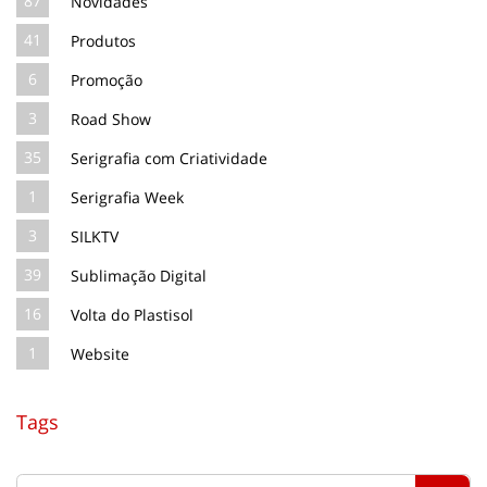
87
Novidades
41
Produtos
6
Promoção
3
Road Show
35
Serigrafia com Criatividade
1
Serigrafia Week
3
SILKTV
39
Sublimação Digital
16
Volta do Plastisol
1
Website
Tags