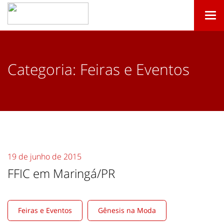
Togg
navi
Categoria:
Feiras e Eventos
19 de junho de 2015
FFIC em Maringá/PR
Feiras e Eventos
Gênesis na Moda