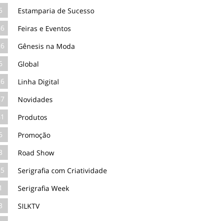
5
Estamparia de Sucesso
66
Feiras e Eventos
26
Gênesis na Moda
6
Global
16
Linha Digital
87
Novidades
41
Produtos
6
Promoção
3
Road Show
35
Serigrafia com Criatividade
1
Serigrafia Week
3
SILKTV