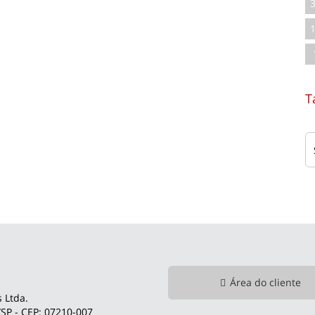
T
Área do cliente
 Ltda.
SP - CEP: 07210-007