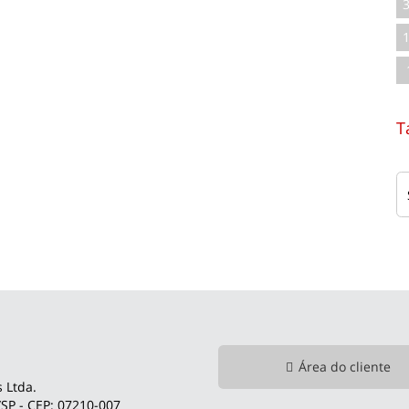
T
Área do cliente
 Ltda.
SP - CEP: 07210-007