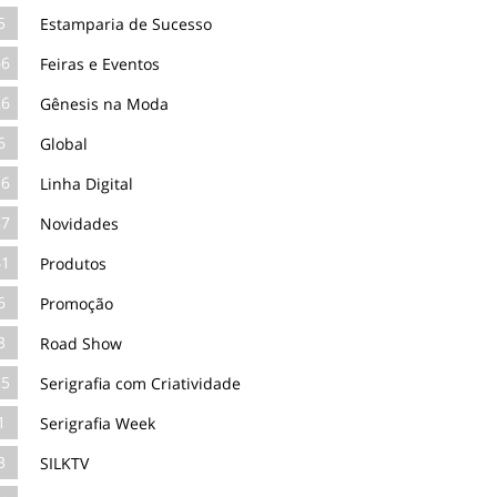
5
Estamparia de Sucesso
66
Feiras e Eventos
26
Gênesis na Moda
6
Global
16
Linha Digital
87
Novidades
41
Produtos
6
Promoção
3
Road Show
35
Serigrafia com Criatividade
1
Serigrafia Week
3
SILKTV