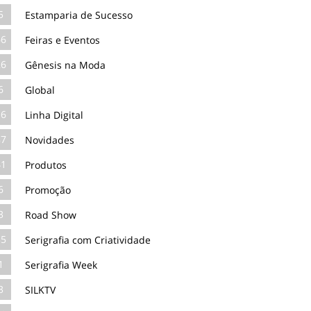
5
Estamparia de Sucesso
66
Feiras e Eventos
26
Gênesis na Moda
6
Global
16
Linha Digital
87
Novidades
41
Produtos
6
Promoção
3
Road Show
35
Serigrafia com Criatividade
1
Serigrafia Week
3
SILKTV