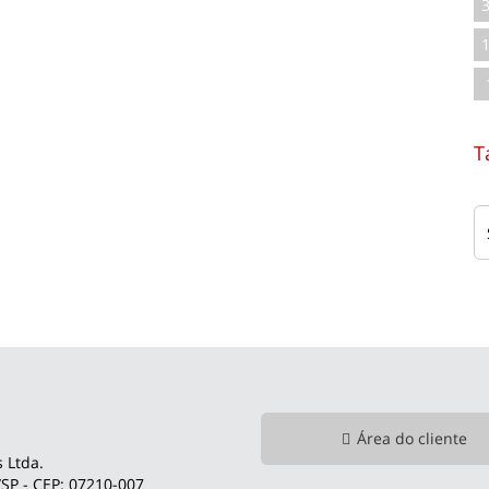
T
Área do cliente
 Ltda.
SP - CEP: 07210-007