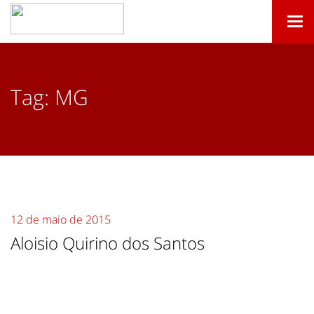
Togg
navi
Tag:
MG
12 de maio de 2015
Aloisio Quirino dos Santos