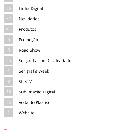
16
Linha Digital
87
Novidades
41
Produtos
6
Promoção
3
Road Show
35
Serigrafia com Criatividade
1
Serigrafia Week
3
SILKTV
39
Sublimação Digital
16
Volta do Plastisol
1
Website