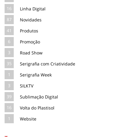
16
Linha Digital
87
Novidades
41
Produtos
6
Promoção
3
Road Show
35
Serigrafia com Criatividade
1
Serigrafia Week
3
SILKTV
39
Sublimação Digital
16
Volta do Plastisol
1
Website