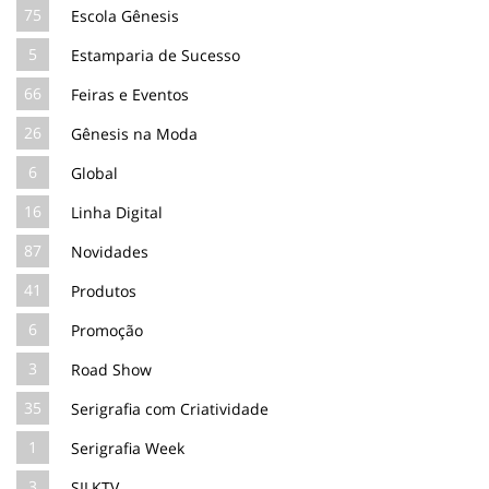
75
Escola Gênesis
5
Estamparia de Sucesso
66
Feiras e Eventos
26
Gênesis na Moda
6
Global
16
Linha Digital
87
Novidades
41
Produtos
6
Promoção
3
Road Show
35
Serigrafia com Criatividade
1
Serigrafia Week
3
SILKTV