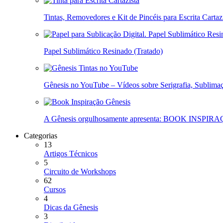
Tintas, Removedores e Kit de Pincéis para Escrita Cartaz
Papel Sublimático Resinado (Tratado)
Gênesis no YouTube – Vídeos sobre Serigrafia, Sublimaç
A Gênesis orgulhosamente apresenta: BOOK INSPIR
Categorias
13
Artigos Técnicos
5
Circuito de Workshops
62
Cursos
4
Dicas da Gênesis
3