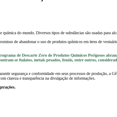
ade química do mundo. Diversos tipos de substâncias são usadas para alca
omisso de abandonar o uso de produtos químicos em itens de vestuário
rograma de Descarte Zero de Produtos Químicos Perigosos abrange
ontram-se ftalatos, metais pesados, fenóis, entre outros, considera
rantir segurança e conformidade em seus processos de produção, a Gêne
com clareza e transparência na divulgação de informações.
gerações.