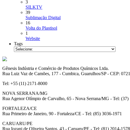
3
SILKTV
39
Sublimação Digital
16
Volta do Plastisol
1
Website
Tags
Gênesis Indústria e Comércio de Produtos Químicos Ltda.
Rua Luiz Vaz de Camões, 177 - Cumbica, Guarulhos/SP - CEP: 072
Tel: +55 (11) 2171-8000
NOVA SERRANA/MG
Rua Agenor Olímpio de Carvalho, 65 - Nova Serrana/MG - Tel: (37)
FORTALEZA/CE
Rua Primeiro de Janeiro, 90 - Fortaleza/CE - Tel: (85) 3036-1971
CARUARU/PE
Rua Iozani de Oliveira Santos, 43 - Caruaru/PE - Tel: (81) 2014-1578