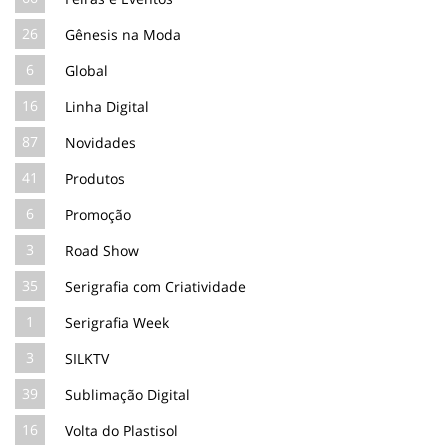
26
Gênesis na Moda
6
Global
16
Linha Digital
87
Novidades
41
Produtos
6
Promoção
3
Road Show
35
Serigrafia com Criatividade
1
Serigrafia Week
3
SILKTV
39
Sublimação Digital
16
Volta do Plastisol