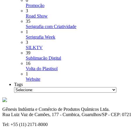
6
Promoção
3
Road Show
35
Serigrafia com Criatividade
1
Serigrafia Week
3
SILKTV
39
Sublimação Digital
16
Volta do Plastisol
1
Website
Tags
Gênesis Indústria e Comércio de Produtos Químicos Ltda.
Rua Luiz Vaz de Camões, 177 - Cumbica, Guarulhos/SP - CEP: 072
Tel: +55 (11) 2171-8000