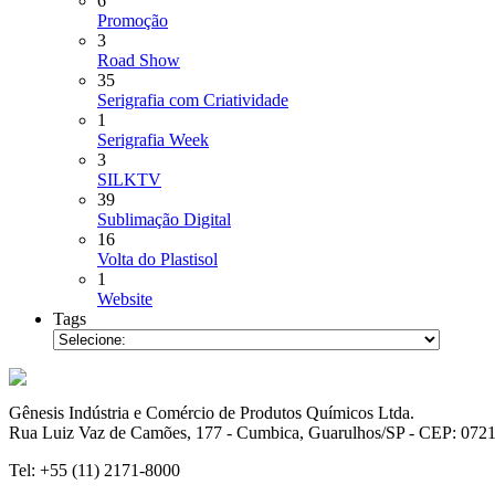
6
Promoção
3
Road Show
35
Serigrafia com Criatividade
1
Serigrafia Week
3
SILKTV
39
Sublimação Digital
16
Volta do Plastisol
1
Website
Tags
Gênesis Indústria e Comércio de Produtos Químicos Ltda.
Rua Luiz Vaz de Camões, 177 - Cumbica, Guarulhos/SP - CEP: 072
Tel: +55 (11) 2171-8000