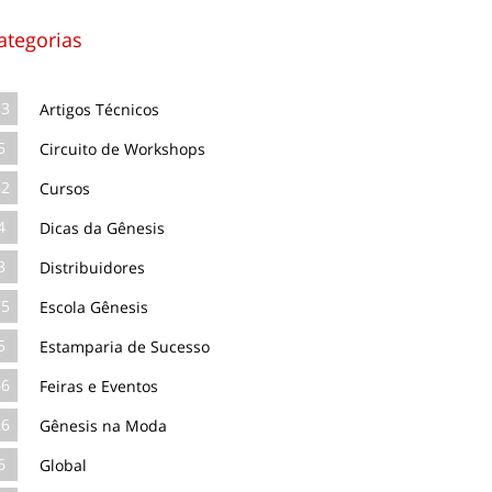
ategorias
13
Artigos Técnicos
5
Circuito de Workshops
62
Cursos
4
Dicas da Gênesis
3
Distribuidores
75
Escola Gênesis
5
Estamparia de Sucesso
66
Feiras e Eventos
26
Gênesis na Moda
6
Global