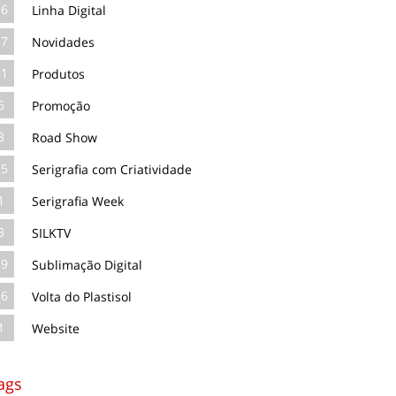
16
Linha Digital
87
Novidades
41
Produtos
6
Promoção
3
Road Show
35
Serigrafia com Criatividade
1
Serigrafia Week
3
SILKTV
39
Sublimação Digital
16
Volta do Plastisol
1
Website
ags