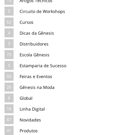
13
Artigos Técnicos
5
Circuito de Workshops
62
Cursos
4
Dicas da Gênesis
3
Distribuidores
75
Escola Gênesis
5
Estamparia de Sucesso
66
Feiras e Eventos
26
Gênesis na Moda
6
Global
16
Linha Digital
87
Novidades
41
Produtos