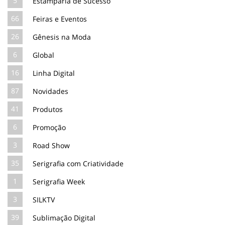
5
Estamparia de Sucesso
66
Feiras e Eventos
26
Gênesis na Moda
6
Global
16
Linha Digital
87
Novidades
41
Produtos
6
Promoção
3
Road Show
35
Serigrafia com Criatividade
1
Serigrafia Week
3
SILKTV
39
Sublimação Digital