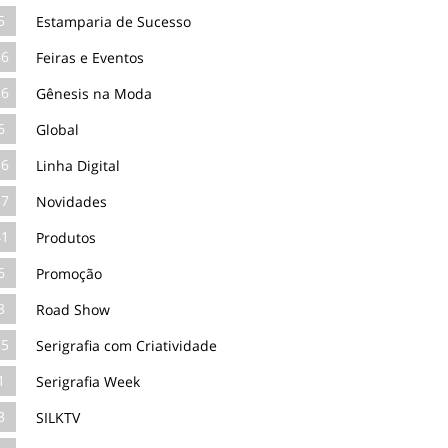
5
Estamparia de Sucesso
66
Feiras e Eventos
26
Gênesis na Moda
6
Global
16
Linha Digital
87
Novidades
41
Produtos
6
Promoção
3
Road Show
35
Serigrafia com Criatividade
1
Serigrafia Week
3
SILKTV