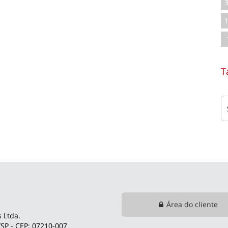
T
Área do cliente
 Ltda.
SP - CEP: 07210-007