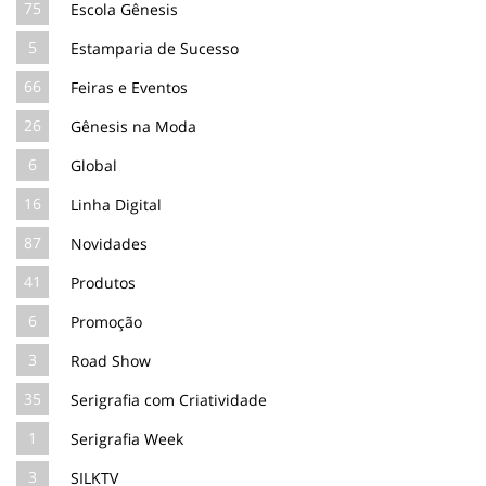
75
Escola Gênesis
5
Estamparia de Sucesso
66
Feiras e Eventos
26
Gênesis na Moda
6
Global
16
Linha Digital
87
Novidades
41
Produtos
6
Promoção
3
Road Show
35
Serigrafia com Criatividade
1
Serigrafia Week
3
SILKTV