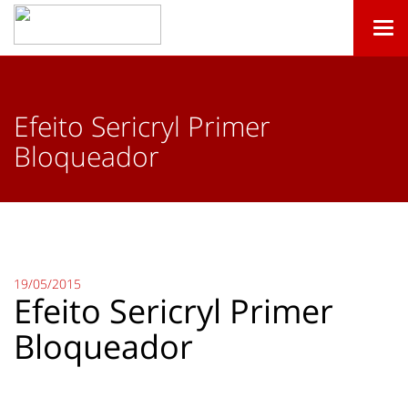
Togg
navi
Efeito Sericryl Primer
Bloqueador
19/05/2015
Efeito Sericryl Primer
Bloqueador