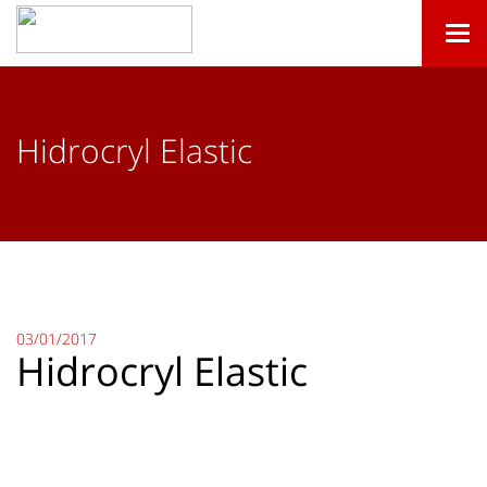
Togg
navi
Hidrocryl Elastic
03/01/2017
Hidrocryl Elastic