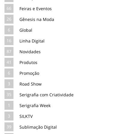
66
Feiras e Eventos
26
Gênesis na Moda
6
Global
16
Linha Digital
87
Novidades
41
Produtos
6
Promoção
3
Road Show
35
Serigrafia com Criatividade
1
Serigrafia Week
3
SILKTV
39
Sublimação Digital