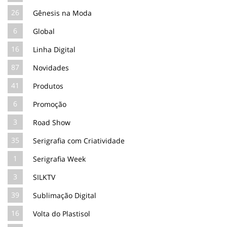
26
Gênesis na Moda
6
Global
16
Linha Digital
87
Novidades
41
Produtos
6
Promoção
3
Road Show
35
Serigrafia com Criatividade
1
Serigrafia Week
3
SILKTV
39
Sublimação Digital
16
Volta do Plastisol