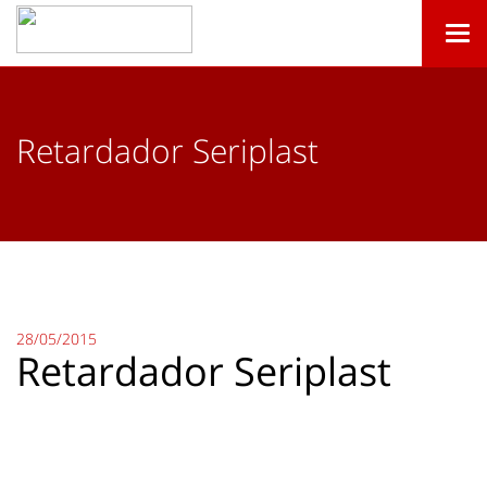
Togg
navi
Retardador Seriplast
28/05/2015
Retardador Seriplast