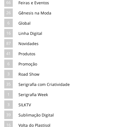
66
Feiras e Eventos
26
Gênesis na Moda
6
Global
16
Linha Digital
87
Novidades
41
Produtos
6
Promoção
3
Road Show
35
Serigrafia com Criatividade
1
Serigrafia Week
3
SILKTV
39
Sublimação Digital
16
Volta do Plastisol