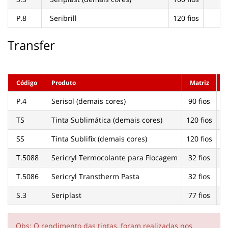
P.8
Seribrill
120 fios
0
Transfer
Código
Produto
Matriz
N
P.4
Serisol (demais cores)
90 fios
TS
Tinta Sublimática (demais cores)
120 fios
SS
Tinta Sublifix (demais cores)
120 fios
T.5088
Sericryl Termocolante para Flocagem
32 fios
T.5086
Sericryl Transtherm Pasta
32 fios
S.3
Seriplast
77 fios
Obs: O rendimento das tintas, foram realizadas nos