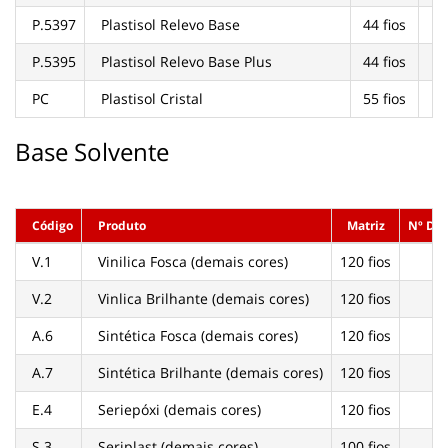
P.5397
Plastisol Relevo Base
44 fios
P.5395
Plastisol Relevo Base Plus
44 fios
PC
Plastisol Cristal
55 fios
Base Solvente
Código
Produto
Matriz
Nº De
V.1
Vinilica Fosca (demais cores)
120 fios
0
V.2
Vinlica Brilhante (demais cores)
120 fios
0
A.6
Sintética Fosca (demais cores)
120 fios
0
A.7
Sintética Brilhante (demais cores)
120 fios
0
E.4
Seriepóxi (demais cores)
120 fios
0
S.3
Seriplast (demais cores)
100 fios
0