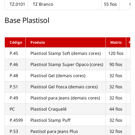
TZ.0101
TZ Branco
55 fios
02
Base Plastisol
Código
Produto
Matriz
Nº
P.45
Plastisol Stamp Soft (demais cores)
120 fios
P.46
Plastisol Stamp Super Opaco (cores)
90 fios
P.48
Plastisol Gel (demais cores)
32 fios
P.51
Plastisol Gel Fosca (demais cores)
32 fios
P.49
Plastisol para Jeans (demais cores)
32 fios
PC
Plastisol Craquelê
44 fios
P.4599
Plastisol Stamp Puff
32 fios
P.53
Pastisol para Jeans Plus
32 fios