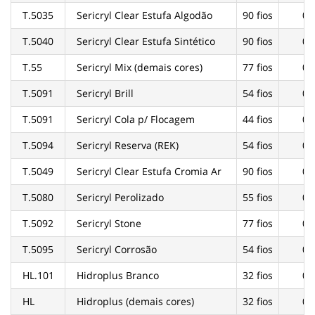
T.5035
Sericryl Clear Estufa Algodão
90 fios
02
T.5040
Sericryl Clear Estufa Sintético
90 fios
02
T.55
Sericryl Mix (demais cores)
77 fios
02
T.5091
Sericryl Brill
54 fios
02
T.5091
Sericryl Cola p/ Flocagem
44 fios
02
T.5094
Sericryl Reserva (REK)
54 fios
02
T.5049
Sericryl Clear Estufa Cromia Ar
90 fios
02
T.5080
Sericryl Perolizado
55 fios
02
T.5092
Sericryl Stone
77 fios
02
T.5095
Sericryl Corrosão
54 fios
02
HL.101
Hidroplus Branco
32 fios
02
HL
Hidroplus (demais cores)
32 fios
02