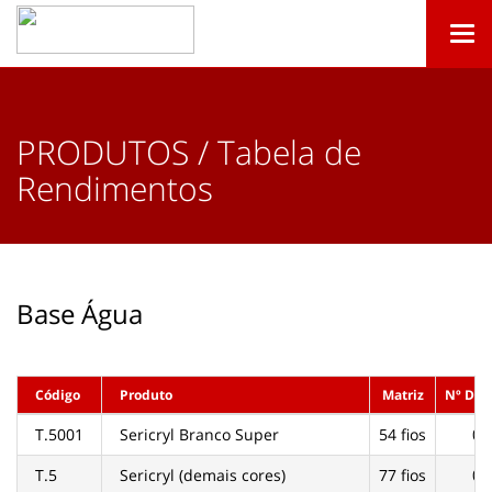
Togg
navi
PRODUTOS / Tabela de
Rendimentos
Base Água
Código
Produto
Matriz
Nº De
T.5001
Sericryl Branco Super
54 fios
02
T.5
Sericryl (demais cores)
77 fios
02