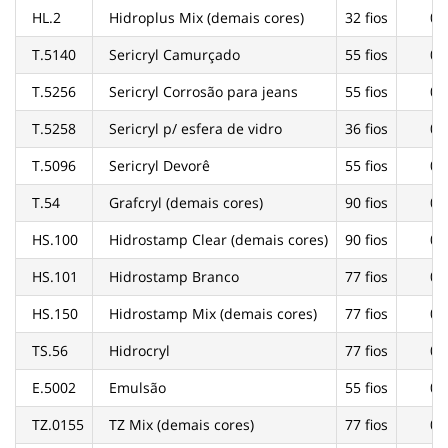
HL.2
Hidroplus Mix (demais cores)
32 fios
02
T.5140
Sericryl Camurçado
55 fios
02
T.5256
Sericryl Corrosão para jeans
55 fios
02
T.5258
Sericryl p/ esfera de vidro
36 fios
02
T.5096
Sericryl Devorê
55 fios
02
T.54
Grafcryl (demais cores)
90 fios
02
HS.100
Hidrostamp Clear (demais cores)
90 fios
02
HS.101
Hidrostamp Branco
77 fios
02
HS.150
Hidrostamp Mix (demais cores)
77 fios
02
TS.56
Hidrocryl
77 fios
02
E.5002
Emulsão
55 fios
02
TZ.0155
TZ Mix (demais cores)
77 fios
02