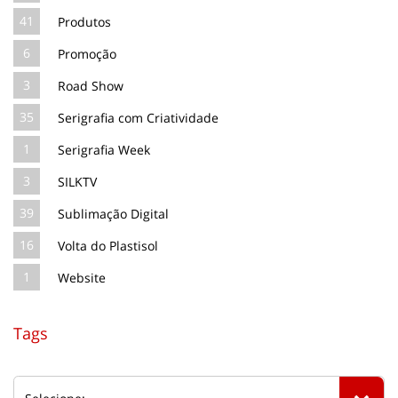
41
Produtos
6
Promoção
3
Road Show
35
Serigrafia com Criatividade
1
Serigrafia Week
3
SILKTV
39
Sublimação Digital
16
Volta do Plastisol
1
Website
Tags