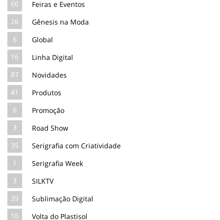
66
Feiras e Eventos
26
Gênesis na Moda
6
Global
16
Linha Digital
87
Novidades
41
Produtos
6
Promoção
3
Road Show
35
Serigrafia com Criatividade
1
Serigrafia Week
3
SILKTV
39
Sublimação Digital
16
Volta do Plastisol