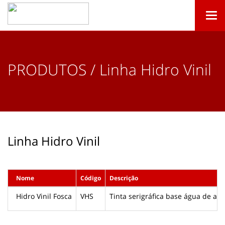
Togg
navi
PRODUTOS / Linha Hidro Vinil
Linha Hidro Vinil
Nome
Código
Descrição
Hidro Vinil Fosca
VHS
Tinta serigráfica base água de aca