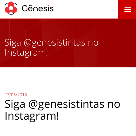
Togg
navi
Siga @genesistintas no
Instagram!
17/05/2013
Siga @genesistintas no
Instagram!